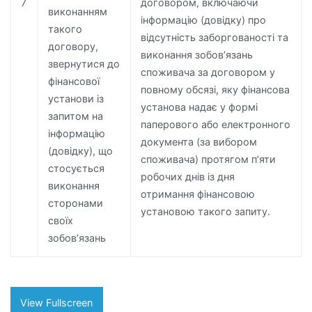
7
договором, включаючи
виконанням
інформацію (довідку) про
такого
відсутність заборгованості та
договору,
виконання зобов’язань
звернутися до
споживача за договором у
фінансової
повному обсязі, яку фінансова
установи із
установа надає у формі
запитом на
паперового або електронного
інформацію
документа (за вибором
(довідку), що
споживача) протягом п’яти
стосується
робочих днів із дня
виконання
отримання фінансовою
сторонами
установою такого запиту.
своїх
зобов’язань
View Fullscreen