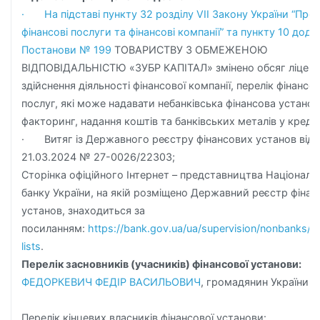
· На підставі пункту 32 розділу VII Закону України “Про
фінансові послуги та фінансові компанії” та пункту 10 дода
Постанови № 199
ТОВАРИСТВУ З ОБМЕЖЕНОЮ
ВІДПОВІДАЛЬНІСТЮ «ЗУБР КАПІТАЛ» змінено обсяг ліцензі
здійснення діяльності фінансової компанії, перелік фінансо
послуг, які може надавати небанківська фінансова установ
факторинг, надання коштів та банківських металів у креди
· Витяг із Державного реєстру фінансових установ від
21.03.2024 № 27-0026/22303;
Cторінка офіційного Інтернет – представництва Національ
банку України, на якій розміщено Державний реєстр фіна
установ, знаходиться за
посиланням:
https://bank.gov.ua/ua/supervision/nonbanks/re
lists
.
Перелік засновників (учасників) фінансової установи:
ФЕДОРКЕВИЧ ФЕДІР ВАСИЛЬОВИЧ
, громадянин України
Перелік кінцевих власників фінансової установи: