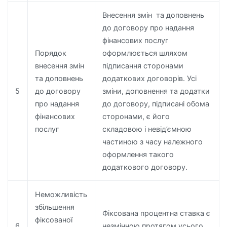
Внесення змін та доповнень
до договору про надання
фінансових послуг
Порядок
оформлюється шляхом
внесення змін
підписання сторонами
та доповнень
додаткових договорів. Усі
5
до договору
зміни, доповнення та додатки
про надання
до договору, підписані обома
фінансових
сторонами, є його
послуг
складовою і невід’ємною
частиною з часу належного
оформлення такого
додаткового договору.
Неможливість
збільшення
Фіксована процентна ставка є
фіксованої
6
незмінною протягом усього