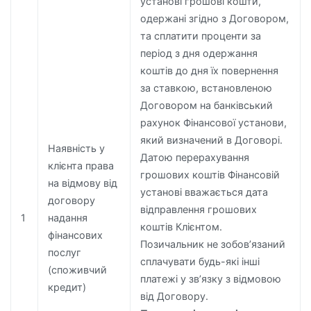
установі грошові кошти,
одержані згідно з Договором,
та сплатити проценти за
період з дня одержання
коштів до дня їх повернення
за ставкою, встановленою
Договором на банківський
рахунок Фінансової установи,
який визначений в Договорі.
Наявність у
Датою перерахування
клієнта права
грошових коштів Фінансовій
на відмову від
установі вважається дата
договору
відправлення грошових
1
надання
коштів Клієнтом.
фінансових
Позичальник не зобов’язаний
послуг
сплачувати будь-які інші
(споживчий
платежі у зв’язку з відмовою
кредит)
від Договору.