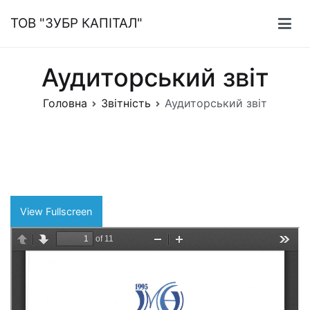
Перейти
ТОВ "ЗУБР КАПІТАЛ"
до
вмісту
Аудиторський звіт
Головна
Звітність
Аудиторський звіт
View Fullscreen