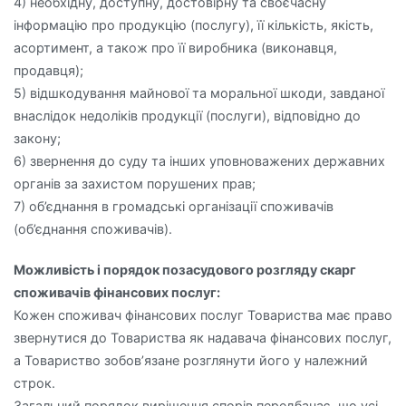
4) необхідну, доступну, достовірну та своєчасну
інформацію про продукцію (послугу), її кількість, якість,
асортимент, а також про її виробника (виконавця,
продавця);
5) відшкодування майнової та моральної шкоди, завданої
внаслідок недоліків продукції (послуги), відповідно до
закону;
6) звернення до суду та інших уповноважених державних
органів за захистом порушених прав;
7) об’єднання в громадські організації споживачів
(об’єднання споживачів).
Можливість і порядок позасудового розгляду скарг
споживачів фінансових послуг:
Кожен споживач фінансових послуг Товариства має право
звернутися до Товариства як надавача фінансових послуг,
а Товариство зобов’язане розглянути його у належний
строк.
Загальний порядок вирішення спорів передбачає, що усі