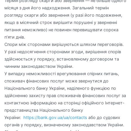
Термін розгляду скарги або звернення — не більше одного
місяця з дня його надходження. Загальний термін
розгляду скарги або звернення (у разі його подовження,
якщо в місячний строк вирішити порушені у зверненні
питання неможливо) не повинен перевищувати сорока
п’яти днів.
Спори між сторонами вирішуються шляхом переговорів.
У разі недосягнення сторонами згоди, вирішення спорів
здійснюється у порядку, встановленому договором та
чинним законодавством України.
У випадку неможливості врегулювання спірних питань,
споживач фінансових послуг може звернутися до
Національного банку України, наділеного функцією по
здійсненню захисту прав споживачів фінансових послуг за
контактною інформацією на сторінці офіційного Інтернет-
представництва Національного банку
України:
https://bank.gov.ua/
ua/contacts
або до судових
органів у порядку, визначеному законодавством України.